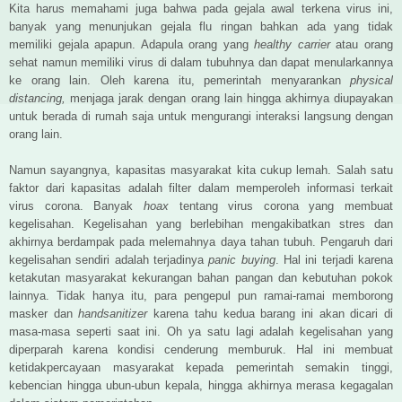
Kita harus memahami juga bahwa pada gejala awal terkena virus ini,
banyak yang menunjukan gejala flu ringan bahkan ada yang tidak
memiliki gejala apapun. Adapula orang yang
healthy carrier
atau orang
sehat namun memiliki virus di dalam tubuhnya dan dapat menularkannya
ke orang lain. Oleh karena itu, pemerintah menyarankan
physical
distancing,
menjaga jarak dengan orang lain hingga akhirnya diupayakan
untuk berada di rumah saja untuk mengurangi interaksi langsung dengan
orang lain.
Namun sayangnya, kapasitas masyarakat kita cukup lemah. Salah satu
faktor dari kapasitas adalah filter dalam memperoleh informasi terkait
virus corona. Banyak
hoax
tentang virus corona yang membuat
kegelisahan. Kegelisahan yang berlebihan mengakibatkan stres dan
akhirnya
berdampak pada melemahnya daya tahan tubuh. Pengaruh dari
kegelisahan sendiri adalah terjadinya
panic buying
. Hal ini terjadi karena
ketakutan masyarakat kekurangan bahan pangan dan kebutuhan pokok
lainnya. Tidak hanya itu, para pengepul pun ramai-ramai memborong
masker dan
handsanitizer
karena tahu kedua barang ini akan dicari di
masa-masa seperti saat ini. Oh ya satu lagi adalah kegelisahan yang
diperparah karena kondisi cenderung memburuk. Hal ini membuat
ketidakpercayaan masyarakat kepada pemerintah semakin tinggi,
kebencian hingga ubun-ubun kepala, hingga akhirnya merasa kegagalan