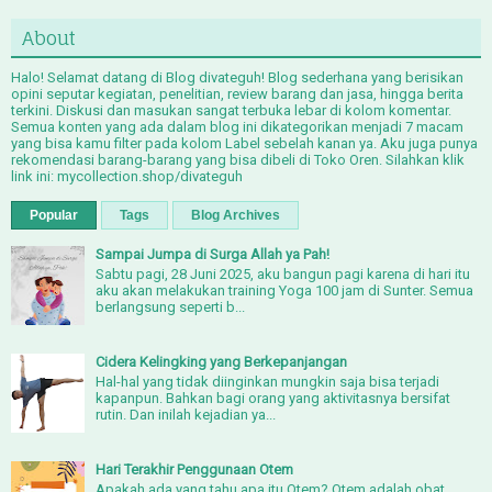
About
Halo! Selamat datang di Blog divateguh! Blog sederhana yang berisikan
opini seputar kegiatan, penelitian, review barang dan jasa, hingga berita
terkini. Diskusi dan masukan sangat terbuka lebar di kolom komentar.
Semua konten yang ada dalam blog ini dikategorikan menjadi 7 macam
yang bisa kamu filter pada kolom Label sebelah kanan ya. Aku juga punya
rekomendasi barang-barang yang bisa dibeli di Toko Oren. Silahkan klik
link ini: mycollection.shop/divateguh
Popular
Tags
Blog Archives
Sampai Jumpa di Surga Allah ya Pah!
Sabtu pagi, 28 Juni 2025, aku bangun pagi karena di hari itu
aku akan melakukan training Yoga 100 jam di Sunter. Semua
berlangsung seperti b...
Cidera Kelingking yang Berkepanjangan
Hal-hal yang tidak diinginkan mungkin saja bisa terjadi
kapanpun. Bahkan bagi orang yang aktivitasnya bersifat
rutin. Dan inilah kejadian ya...
Hari Terakhir Penggunaan Otem
Apakah ada yang tahu apa itu Otem? Otem adalah obat