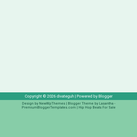
Copyright ©
2026
divateguh
| Powered by
Blogger
Design by
NewWpThemes
| Blogger Theme by
Lasantha
-
PremiumBloggerTemplates.com
|
Hip Hop Beats For Sale