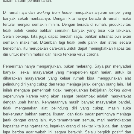
dalam sistem pemerintahan.
Di rumah aja dan
working from home
merupakan anjuran simpel yang
banyak sekali manfaatnya. Dengan kita hanya berada di rumah, risiko
tertular menjadi semakin minim. Dengan berada di rumah, produktivitas
tidak boleh kendor bahkan semakin banyak yang bisa kita lakukan.
Selain bekerja, kita juga dapat berolah raga, bahkan istirahat pun akan
semakin maksimal. Ditambah lagi tidak perlu panik dan stres secara
berlebihan, itu merupakan cara-cara untuk dapat meningkatkan kapasitas
diri untuk meminimalisir dari risiko terkena virus corona.
Pemerintah hanya menganjurkan, bukan melarang. Saya pun menyadari
banyak sekali masyarakat yang memperoleh upah harian, untuk itu
diharapkan masyarakat yang keluar rumah bisa menggunakan alat
pelindung diri yang cukup dan tetap menjaga jarak dengan orang lain. Hal
inilah mengapa pemerintah tidak mengeluarkan kebijakan
locked down
sepenuhnya karena yang akan sangat berdampak adalah masyarakat
dengan upah harian. Kenyataannya masih banyak masyarakat bandel,
tidak mengenakan alat pelindung diri yang cukup, masih suka
berkerumun bahkan sampai liburan, dan tidak sadar pentingnya menjaga
jarak dengan orang lain. Ayo teman-teman semua, mari meningkatkan
kapasitas masing-masing, ingatkan orang di sekitar kita juga, dan jangan
lupa berdoa agar wabah ini segara berakhir. Selalu berpikir positif dan