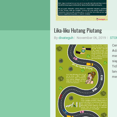
Lika-liku Hutang Piutang
By
divateguh
November 06, 2019
STO
Cer
Ada
me
sia
Tid
la
me