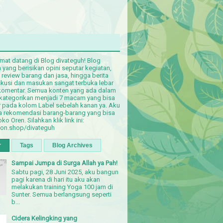
amat datang di Blog divateguh! Blog
yang berisikan opini seputar kegiatan,
, review barang dan jasa, hingga berita
iskusi dan masukan sangat terbuka lebar
komentar. Semua konten yang ada dalam
dikategorikan menjadi 7 macam yang bisa
er pada kolom Label sebelah kanan ya. Aku
a rekomendasi barang-barang yang bisa
oko Oren. Silahkan klik link ini:
ion.shop/divateguh
r
Tags
Blog Archives
Sampai Jumpa di Surga Allah ya Pah!
Sabtu pagi, 28 Juni 2025, aku bangun
pagi karena di hari itu aku akan
melakukan training Yoga 100 jam di
Sunter. Semua berlangsung seperti
b...
Cidera Kelingking yang