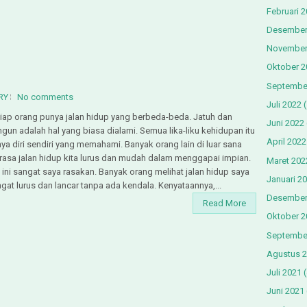
Februari 
Desember
November
Oktober 2
Septembe
RY
No comments
Juli 2022
(
iap orang punya jalan hidup yang berbeda-beda. Jatuh dan
Juni 2022
gun adalah hal yang biasa dialami. Semua lika-liku kehidupan itu
April 2022
ya diri sendiri yang memahami. Banyak orang lain di luar sana
asa jalan hidup kita lurus dan mudah dalam menggapai impian.
Maret 202
 ini sangat saya rasakan. Banyak orang melihat jalan hidup saya
Januari 2
gat lurus dan lancar tanpa ada kendala. Kenyataannya,...
Desember
Read More
Oktober 2
Septembe
Agustus 
Juli 2021
(
Juni 2021