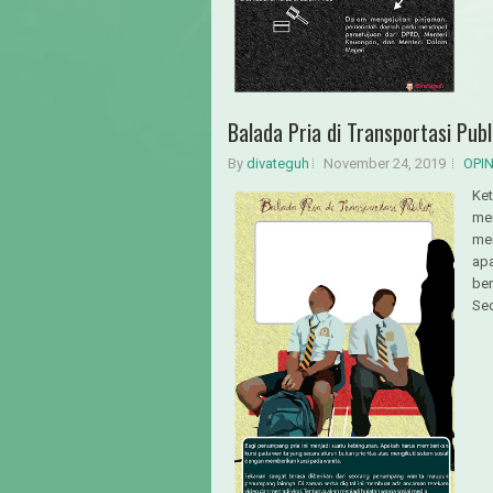
Balada Pria di Transportasi Publ
By
divateguh
November 24, 2019
OPI
Ket
mem
mem
apa
ber
Sec