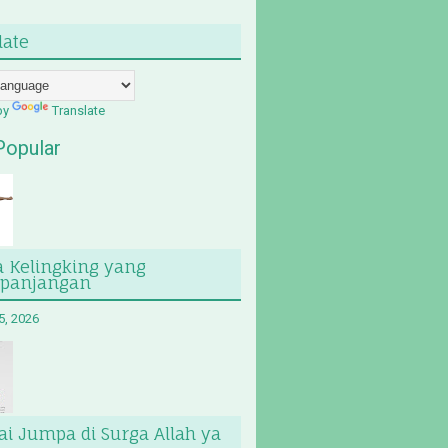
late
by
Translate
Popular
a Kelingking yang
epanjangan
5, 2026
i Jumpa di Surga Allah ya