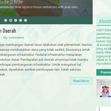
ide 2 title
e sentences.Now replace these sentences with your own
About
n Daerah
Halo! Sel
sederhana 
O
No comments
penelitian
terkini. D
aya membangun daerah terus dilakukan oleh pemerintah. Namun,
di kolom 
blog ini 
 semua membutuhkan dana yang tidak sedikit, khususnya untuk
kamu filt
bangunan infrastruktur. Padahal infrastruktur merupakan
juga puny
butuhan dasar. Pendapatan asli daerah umumnya tidak mampu
dibeli di T
mycollect
biayai pembangunan infrastruktur. Untuk mengatasi hal
sebut, diperlukan sumber pembiayaan lain. Salah satunya
Popula
lah...
Read More