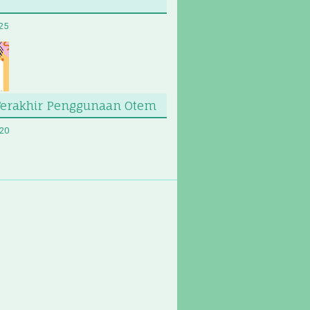
025
Terakhir Penggunaan Otem
020