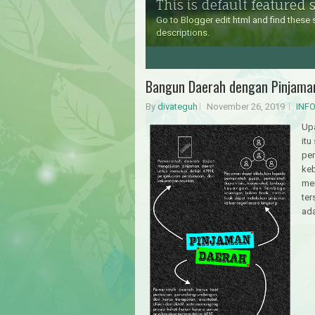
This is default featured sl
Go to Blogger edit html and find thes
descriptions.
3
4
5
Bangun Daerah dengan Pinjama
By
divateguh
November 26, 2019
INF
Up
itu
pem
ke
mem
ter
ada