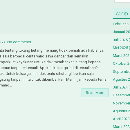
Arsip
Februari 
Januari 2
Juli 2025
(
RY
No comments
Mei 2025
(
ita tentang tukang hutang memang tidak pernah ada habisnya.
Maret 202
 saja berbagai cerita yang saya dengar dan semakin
mperkuat keyakinan untuk tidak memberikan hutang kepada
Oktober 2
papun tanpa terkecuali. Apakah keluarga inti dikecualikan?
Septembe
ak! Untuk keluarga inti tidak perlu dihutangi, berikan saja
Agustus 
ngsung tanpa minta untuk dikembalikan. Meminjam kepada teman
mang...
Juli 2024
(
Read More
Desember
November
Agustus 
April 2023
Maret 202