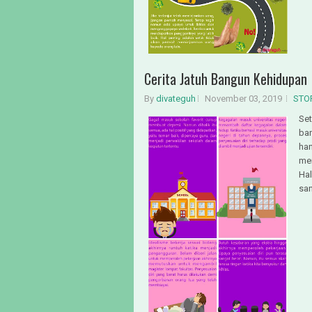
Cerita Jatuh Bangun Kehidupan
By
divateguh
November 03, 2019
STO
Set
ban
han
mer
Hal
san