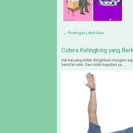
← Postingan Lebih Baru
Cidera Kelingking yang Ber
Hal-hal yang tidak diinginkan mungkin saj
bersifat rutin. Dan inilah kejadian ya...