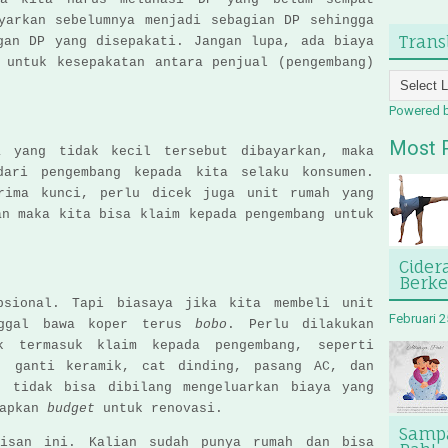
yarkan sebelumnya menjadi sebagian DP sehingga
Trans
gan DP yang disepakati. Jangan lupa, ada biaya
 untuk kesepakatan antara penjual (pengembang)
Powered 
Most 
a yang tidak kecil tersebut dibayarkan, maka
dari pengembang kepada kita selaku konsumen.
rima kunci, perlu dicek juga unit rumah yang
an maka kita bisa klaim kepada pengembang untuk
Cider
Berk
psional. Tapi biasaya jika kita membeli unit
Februari 2
nggal bawa koper terus
bobo
. Perlu dilakukan
k termasuk klaim kepada pengembang, seperti
, ganti keramik, cat dinding, pasang AC, dan
n tidak bisa dibilang mengeluarkan biaya yang
iapkan
budget
untuk renovasi.
Sampa
lisan ini. Kalian sudah punya rumah dan bisa