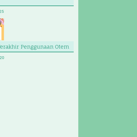
025
Terakhir Penggunaan Otem
020