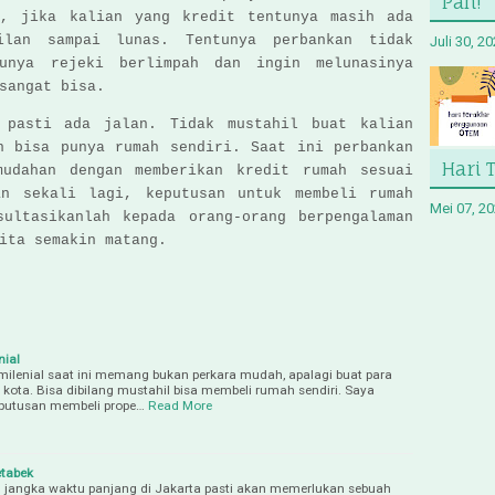
Pah!
a, jika kalian yang kredit tentunya masih ada
ilan sampai lunas. Tentunya perbankan tidak
Juli 30, 2
unya rejeki berlimpah dan ingin melunasinya
sangat bisa.
 pasti ada jalan. Tidak mustahil buat kalian
n bisa punya rumah sendiri. Saat ini perbankan
Hari 
mudahan dengan memberikan kredit rumah sesuai
an sekali lagi, keputusan untuk membeli rumah
Mei 07, 2
sultasikanlah kepada orang-orang berpengalaman
ita semakin matang.
nial
ilenial saat ini memang bukan perkara mudah, apalagi buat para
u kota. Bisa dibilang mustahil bisa membeli rumah sendiri. Saya
putusan membeli prope…
Read More
etabek
 jangka waktu panjang di Jakarta pasti akan memerlukan sebuah