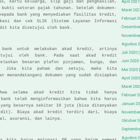
April 2021
as, kartu keluarga, slip gaji dan penghasilan,
 bukti setoran pajak tahunan. Setelah dokumen-
Maret 202
kepada bank yang menyediakan fasilitas kredit,
Februari 
ikasi dan cek SLIK (Sistem Layanan Informasi
Desember
dit kita disetujui oleh bank.
November
Agustus 
 bank untuk melakukan akad kredit, artinya
Juli 2020
(
etujui oleh bank. Pada saat akad kredit
Juni 2020
jelaskan besaran plafon pinjaman, bunga, dan
ya. Jika kita paham dan setuju, maka kita
Mei 2020
(
an menandatangani dokumen yang sudah disiapkan
April 2020
Maret 202
ahwa selama akad kredit kita tidak hanya
Februari 
 bank telah menginformasikan bahwa kita harus
Januari 2
 yang besarnya sekitar 10 juta (bisa ditanyakan
November
edit). Biaya akad kredit terdiri dari, biaya
al, asuransi, dan lainya.
Oktober 2
Septembe
Agustus 
ya kita harus melunasi DP yang belum sempat