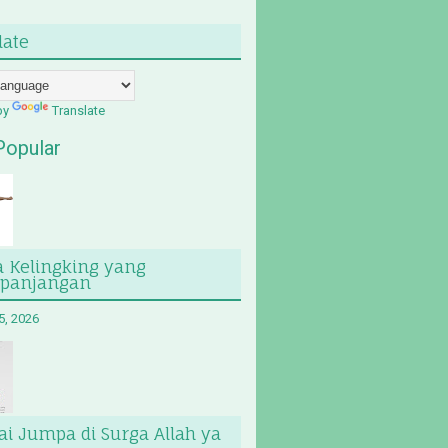
late
by
Translate
Popular
a Kelingking yang
epanjangan
5, 2026
i Jumpa di Surga Allah ya