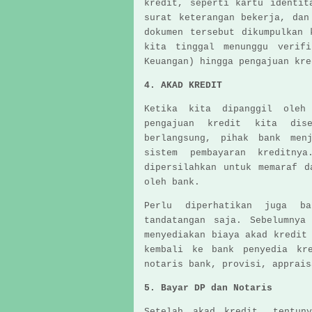
kredit, seperti kartu identit
surat keterangan bekerja, dan
dokumen tersebut dikumpulkan 
kita tinggal menunggu verif
Keuangan) hingga pengajuan kre
4. AKAD KREDIT
Ketika kita dipanggil oleh
pengajuan kredit kita dis
berlangsung, pihak bank men
sistem pembayaran kreditn
dipersilahkan untuk memaraf d
oleh bank.
Perlu diperhatikan juga b
tandatangan saja. Sebelumnya
menyediakan biaya akad kredit
kembali ke bank penyedia kr
notaris bank, provisi, apprais
5. Bayar DP dan Notaris
Setelah akad kredit, tentun