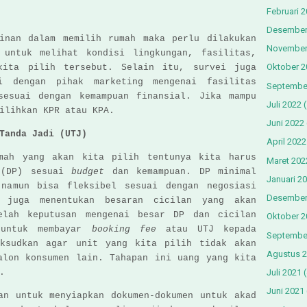
Februari 
Desember
kinan dalam memilih rumah maka perlu dilakukan
November
 untuk melihat kondisi lingkungan, fasilitas,
Oktober 2
kita pilih tersebut. Selain itu, survei juga
si dengan pihak marketing mengenai fasilitas
Septembe
sesuai dengan kemampuan finansial.
Jika mampu
Juli 2022
(
ilihkan KPR atau KPA.
Juni 2022
Tanda Jadi (UTJ)
April 2022
mah yang akan kita pilih tentunya kita harus
Maret 202
t
(DP) sesuai
budget
dan kemampuan. DP minimal
Januari 2
namun bisa fleksibel sesuai dengan negosiasi
Desember
 juga menentukan besaran cicilan yang akan
elah keputusan mengenai besar DP dan cicilan
Oktober 2
 untuk membayar
booking fee
atau UTJ kepada
Septembe
aksudkan agar unit yang kita pilih tidak akan
Agustus 
alon konsumen lain. Tahapan ini uang yang kita
.
Juli 2021
(
Juni 2021
an untuk menyiapkan dokumen-dokumen untuk akad