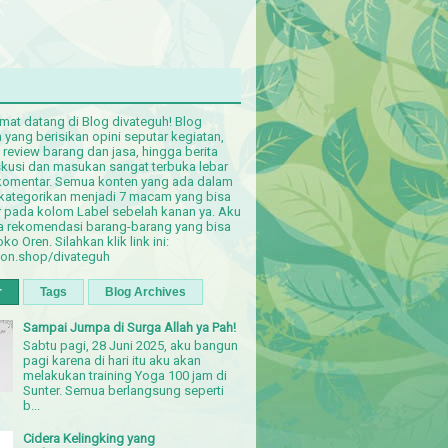
amat datang di Blog divateguh! Blog
yang berisikan opini seputar kegiatan,
, review barang dan jasa, hingga berita
iskusi dan masukan sangat terbuka lebar
komentar. Semua konten yang ada dalam
dikategorikan menjadi 7 macam yang bisa
er pada kolom Label sebelah kanan ya. Aku
a rekomendasi barang-barang yang bisa
oko Oren. Silahkan klik link ini:
ion.shop/divateguh
r
Tags
Blog Archives
Sampai Jumpa di Surga Allah ya Pah!
Sabtu pagi, 28 Juni 2025, aku bangun
pagi karena di hari itu aku akan
melakukan training Yoga 100 jam di
Sunter. Semua berlangsung seperti
b...
Cidera Kelingking yang