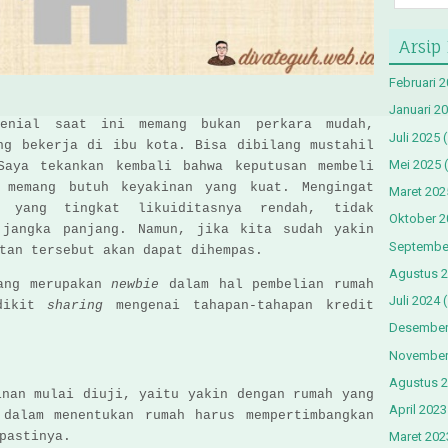
Arsip
Februari 
Januari 2
enial saat ini memang bukan perkara mudah,
Juli 2025
(
ng bekerja di ibu kota. Bisa dibilang mustahil
Mei 2025
(
Saya tekankan kembali bahwa keputusan membeli
 memang butuh keyakinan yang kuat. Mengingat
Maret 202
 yang tingkat likuiditasnya rendah, tidak
Oktober 2
 jangka panjang.
Namun, jika kita sudah yakin
Septembe
tan tersebut akan dapat dihempas.
Agustus 
yang merupakan
newbie
dalam hal pembelian rumah
Juli 2024
(
edikit
sharing
mengenai tahapan-tahapan kredit
Desember
November
Agustus 
inan mulai diuji, yaitu yakin dengan rumah yang
April 2023
 dalam menentukan rumah harus mempertimbangkan
 pastinya.
Maret 202