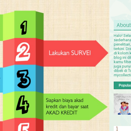
About
Halo! Sel
sederhana 
penelitian
terkini. D
di kolom 
blog ini 
kamu filt
juga puny
dibeli di T
mycollect
Popula