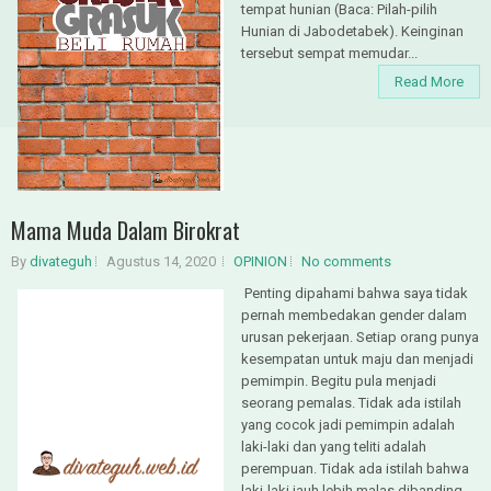
tempat hunian (Baca: Pilah-pilih
Hunian di Jabodetabek). Keinginan
tersebut sempat memudar...
Read More
Mama Muda Dalam Birokrat
By
divateguh
Agustus 14, 2020
OPINION
No comments
Penting dipahami bahwa saya tidak
pernah membedakan gender dalam
urusan pekerjaan. Setiap orang punya
kesempatan untuk maju dan menjadi
pemimpin. Begitu pula menjadi
seorang pemalas. Tidak ada istilah
yang cocok jadi pemimpin adalah
laki-laki dan yang teliti adalah
perempuan. Tidak ada istilah bahwa
laki-laki jauh lebih malas dibanding