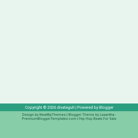
Copyright ©
2026
divateguh
| Powered by
Blogger
Design by
NewWpThemes
| Blogger Theme by
Lasantha
-
PremiumBloggerTemplates.com
|
Hip Hop Beats For Sale