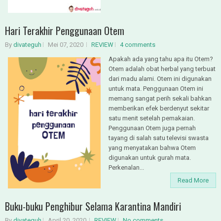
Hari Terakhir Penggunaan Otem
By
divateguh
Mei 07, 2020
REVIEW
4 comments
Apakah ada yang tahu apa itu Otem?
Otem adalah obat herbal yang terbuat
dari madu alami. Otem ini digunakan
untuk mata. Penggunaan Otem ini
memang sangat perih sekali bahkan
memberikan efek berdenyut sekitar
satu menit setelah pemakaian.
Penggunaan Otem juga pernah
tayang di salah satu televisi swasta
yang menyatakan bahwa Otem
digunakan untuk gurah mata.
Perkenalan...
Read More
Buku-buku Penghibur Selama Karantina Mandiri
By
divateguh
April 20, 2020
REVIEW
No comments