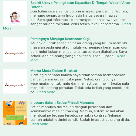
Sedikit Upaya Peningkatan Kapasitas Di Tengah Wabah Virus
Corona
Dua bulan setelah virus corona menjadi pandemi di Wuhan,
memang seharusnya Indonesia harus segera mawas
diri. Berbagai informasi telah menyebutkan bahwa virus ini
sangat mudah menular. Virus tersebut keluar bersama…
Read
More
Pentingnya Menjaga Kesehatan Gigi
Mungkin untuk sebagian besar orang yang belum memiliki
masalah pada gigi atau mulutnya, menjaga kesehatan gigi
dan mulut bukan menjadi prioritas bahkan diabaikan. Saya
sendiri adalah orang yang tidak terlalu peduli pada…
Read
More
Mama Muda Dalam Birokrat
Penting dipahami bahwa saya tidak pernah membedakan
gender dalam urusan pekerjaan. Setiap orang punya
kesempatan untuk maju dan menjadi pemimpin. Begitu pula
menjadi seorang pemalas. Tidak ada istilah yang cocok jadi
pe…
Read More
Insecure dalam Setiap Pribadi Manusia
Setiap manusia diciptakan dengan perbedaan dan
keunikannya masing-masing. Namun, sistem sosial akan
membuat perbedaan tersebut semakin kontras. Sebagai
contoh adalah definisi cantik. Sudah jelas setiap orang di du…
Read More