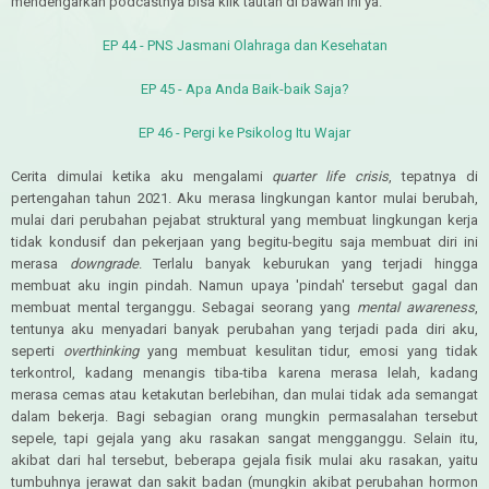
mendengarkan podcastnya bisa klik tautan di bawah ini ya.
EP 44 - PNS Jasmani Olahraga dan Kesehatan
EP 45 - Apa Anda Baik-baik Saja?
EP 46 - Pergi ke Psikolog Itu Wajar
Cerita dimulai ketika aku mengalami
quarter life crisis
, tepatnya di
pertengahan tahun 2021. Aku merasa lingkungan kantor mulai berubah,
mulai dari perubahan pejabat struktural yang membuat lingkungan kerja
tidak kondusif dan pekerjaan yang begitu-begitu saja membuat diri ini
merasa
downgrade
. Terlalu banyak keburukan yang terjadi hingga
membuat aku ingin pindah. Namun upaya 'pindah' tersebut gagal dan
membuat mental terganggu. Sebagai seorang yang
mental awareness
,
tentunya aku menyadari banyak perubahan yang terjadi pada diri aku,
seperti
overthinking
yang membuat kesulitan tidur, emosi yang tidak
terkontrol, kadang menangis tiba-tiba karena merasa lelah, kadang
merasa cemas atau ketakutan berlebihan, dan mulai tidak ada semangat
dalam bekerja. Bagi sebagian orang mungkin permasalahan tersebut
sepele, tapi gejala yang aku rasakan sangat mengganggu. Selain itu,
akibat dari hal tersebut, beberapa gejala fisik mulai aku rasakan, yaitu
tumbuhnya jerawat dan sakit badan (mungkin akibat perubahan hormon