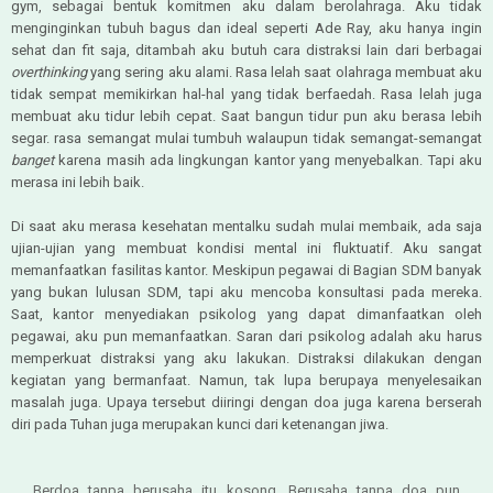
gym, sebagai bentuk komitmen aku dalam berolahraga. Aku tidak
menginginkan tubuh bagus dan ideal seperti Ade Ray, aku hanya ingin
sehat dan fit saja, ditambah aku butuh cara distraksi lain dari berbagai
overthinking
yang sering aku alami. Rasa lelah saat olahraga membuat aku
tidak sempat memikirkan hal-hal yang tidak berfaedah. Rasa lelah juga
membuat aku tidur lebih cepat. Saat bangun tidur pun aku berasa lebih
segar. rasa semangat mulai tumbuh walaupun tidak semangat-semangat
banget
karena masih ada lingkungan kantor yang menyebalkan. Tapi aku
merasa ini lebih baik.
Di saat aku merasa kesehatan mentalku sudah mulai membaik, ada saja
ujian-ujian yang membuat kondisi mental ini fluktuatif. Aku sangat
memanfaatkan fasilitas kantor. Meskipun pegawai di Bagian SDM banyak
yang bukan lulusan SDM, tapi aku mencoba konsultasi pada mereka.
Saat, kantor menyediakan psikolog yang dapat dimanfaatkan oleh
pegawai, aku pun memanfaatkan. Saran dari psikolog adalah aku harus
memperkuat distraksi yang aku lakukan. Distraksi dilakukan dengan
kegiatan yang bermanfaat. Namun, tak lupa berupaya menyelesaikan
masalah juga. Upaya tersebut diiringi dengan doa juga karena berserah
diri pada Tuhan juga merupakan kunci dari ketenangan jiwa.
Berdoa tanpa berusaha itu kosong. Berusaha tanpa doa pun