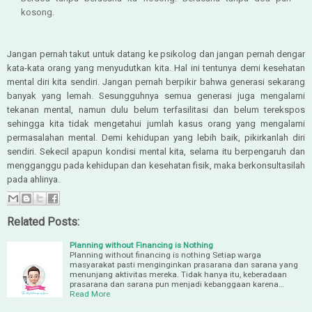
kosong.
Jangan pernah takut untuk datang ke psikolog dan jangan pernah dengar
kata-kata orang yang menyudutkan kita. Hal ini tentunya demi kesehatan
mental diri kita sendiri. Jangan pernah berpikir bahwa generasi sekarang
banyak yang lemah. Sesungguhnya semua generasi juga mengalami
tekanan mental, namun dulu belum terfasilitasi dan belum terekspos
sehingga kita tidak mengetahui jumlah kasus orang yang mengalami
permasalahan mental. Demi kehidupan yang lebih baik, pikirkanlah diri
sendiri. Sekecil apapun kondisi mental kita, selama itu berpengaruh dan
mengganggu pada kehidupan dan kesehatan fisik, maka berkonsultasilah
pada ahlinya.
Related Posts:
Planning without Financing is Nothing
Planning without financing is nothing Setiap warga
masyarakat pasti menginginkan prasarana dan sarana yang
menunjang aktivitas mereka. Tidak hanya itu, keberadaan
prasarana dan sarana pun menjadi kebanggaan karena…
Read More